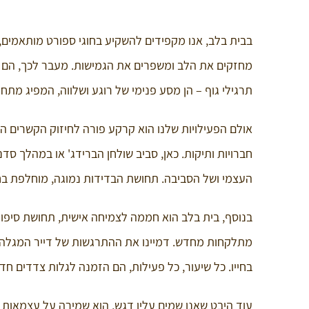
בבית בלב, אנו מקפידים להשקיע בחוגי ספורט מותאמים, ה
מחזקים את הלב ומשפרים את הגמישות. מעבר לכך, הם מצית
תרגילי גוף – הן מסע פנימי של רוגע ושלווה, המפיג מתחי
אולם הפעילויות שלנו הוא קרקע פורה לחיזוק הקשרים החב
חברויות ותיקות. כאן, סביב שולחן הברידג' או במהלך סד
העצמי ושל הסביבה. תחושת הבדידות נמוגה, מוחלפת בחו
בנוסף, בית בלב הוא חממה לצמיחה אישית, תחושת סיפוק,
מתלקחות מחדש. דמיינו את ההתרגשות של דייר המגלה ל
בחייו. כל שיעור, כל פעילות, הם הזמנה לגלות צדדים ח
עוד היבט שאנו שמים עליו דגש, הוא שמירה על עצמאות וע