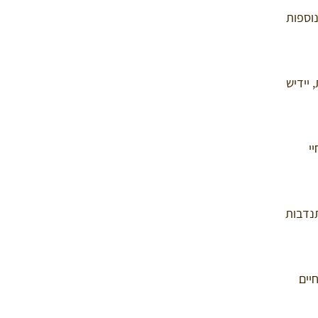
נוספות
 יידיש
י
תנדבות
יים