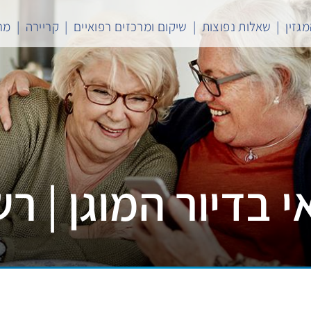
גזין
שאלות נפוצות
שיקום ומרכזים רפואיים
קריירה
מר
 בדיור המוגן | ר