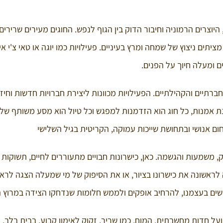
יוצרים הרמוניה וחיבור הדוק בין הגוף לנפש. החוגים מעירים שרירים
ים ניצוץ של שמחה ומרץ בעיניים. פעילויות כמו יוגה או טאי צ'י אינ
ם ומעלה חיוך על הפנים.
רתיים והקהילתיים. הפעילויות מכוונות ליצירת חברויות חדשות וחיזו
נת אמנות, כל חוג הוא הזדמנות למפגש וכל טיול הוא מסע משותף של ג
ם אנושי ובתחושת שייכות עמוקה, הקריטית בגיל השלישי
 משמעות והגשמה. כאן, כישרונות חבויים מתעוררים לחיים, תשוקות 
ראשונה את כישרונו בציור, או את הסיפוק של מי שמעלה הצגה לרא
דשים בעצמנו, להרחיב אופקים ולממש חלומות שנדחקו הצידה במרוץ ה
ל חדות מחשבתית. המוח, כמו שריר, זקוק לאימון קבוע. בבית בלב, פ