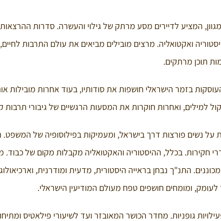
וון, המציע לדיירים מסע מרתק של גילוי והעשרה. סדרות ההרצאות 
טוריה ואקטואליה. מרצים מובילים מביאים את עולם התרבות לחיים, 
מות תוכן מרתקים.
עוסקות בזמר הישראלי חושפות את סודותיו, בעוד אחרות מובילות או
קול למילים, ואחרות חוקרות את המסעות הרגשיים של גיבורי תרבות קו
ות על נשים פורצות דרך בישראל, ומעמיקות בפילוסופיה של המשפט. 
י חקירות. בכלל, ההיסטוריה והאקטואליה מקבלות מקום של כבוד. מ
כוננים. התנ"ך נבחן בראייה היסטורית, מדעית ומודרנית, וארכיאולוגי
לעומק, ומומחים חושפים טפח מעולם המודיעין הישראלי.
ילויות גופניות. מחדר הכושר המאובזר ועד לשיעורי פילאטיס ומתיחו