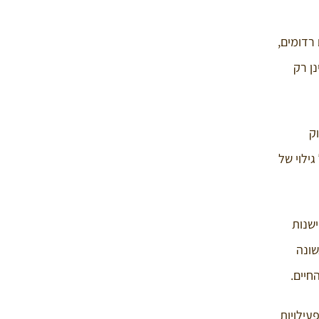
 רדומים,
ן רק
ק
ילוי של
ישנות
שונה
חיים.
עילויות