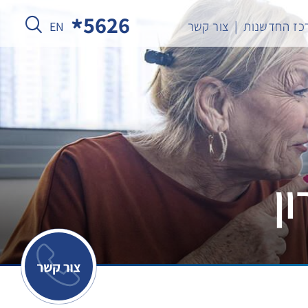
5626
כז החדשנות
צור קשר
EN
ן