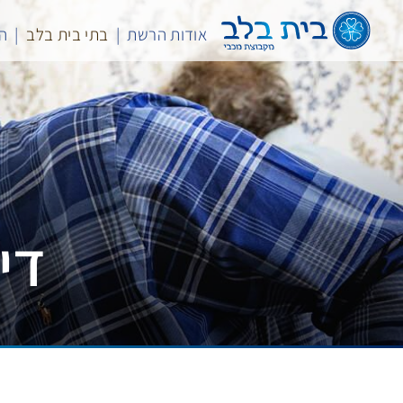
לג
תוכן
אודות הרשת
בתי בית בלב
המ
די