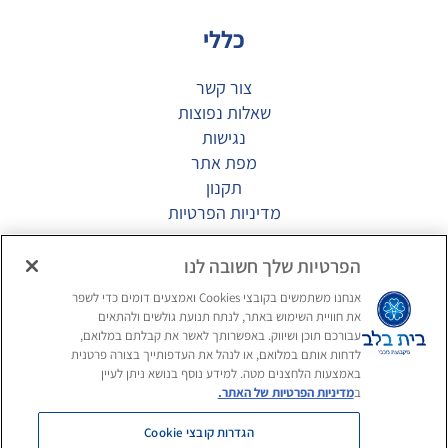
כללי
צור קשר
שאלות נפוצות
נגישות
מפת אתר
תקנון
מדיניות הפרטיות
מגזין
הפרטיות שלך חשובה לנו
אנחנו משתמשים בקובצי Cookies ואמצעים דומים כדי לשפר
דיור מוגן יוקרתי
את חוויית השימוש באתר, לנתח תנועת גולשים ולהתאים
תרבות הפנאי בדיור המוגן
עבורכם תוכן ושיווק. באפשרותך לאשר את קבלתם במלואם,
לדחות אותם במלואם, או לנהל את העדפותייך בצורה פרטנית
בריאות מוחית בגיל השלישי
באמצעות הלחצנים מטה. למידע נוסף בנושא ניתן לעיין
ב
מדיניות הפרטיות של האתר.
חפשו אותנו ברשתות החברתיות
הגדרות קובצי Cookie