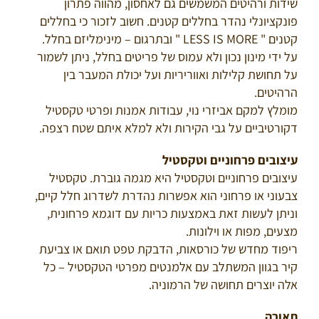
שידות ורהיטים המשמשים גם לאחסון, מהווה פתרון
פונקציונלי נהדר בחללים קטנים. חשוב לזכור כי בחללים
קטנים " LESS IS MORE " ובתרגום – מינימליזם בחלל.
על ידי מינון נכון ולא עמוס של פריטים בחלל, ניתן לשמור
על תחושת קלילות ואווריריות ועל יכולת המעבר בין
הרהיטים.
מומלץ למקם אביזרי נוי, עבודות אמנות ופרטי טקסטיל
דקורטיביים על גבי הקירות ולא למלא איתם שטח רצפה.
עיצובים פרחוניים וטקסטיל
עיצובים פרחוניים וטקסטיל היא מגמה גוברת. טקסטיל
צבעוני או פרחוני הוא אפשרות נהדרת לשדרוג חלל קיים,
וניתן לעשות זאת באמצעות כריות עם דוגמא פרחונית,
מצעים, מפות או וילונות.
ריפוד מחדש של כורסאות, הדבקת טפט תואם או צביעת
קיר בגוון המשתלב עם אלמנטים מפרטי הטקסטיל – כל
אלה יוצרים תחושה של הרמוניה.
תאורה