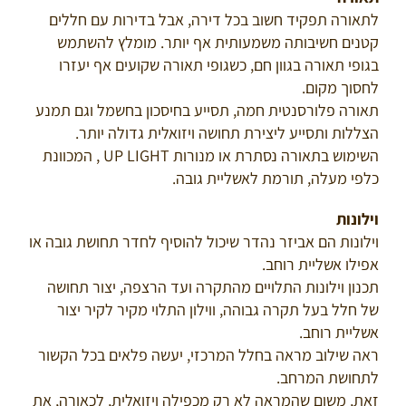
לתאורה תפקיד חשוב בכל דירה, אבל בדירות עם חללים
קטנים חשיבותה משמעותית אף יותר. מומלץ להשתמש
בגופי תאורה בגוון חם, כשגופי תאורה שקועים אף יעזרו
לחסוך מקום.
תאורה פלורסנטית חמה, תסייע בחיסכון בחשמל וגם תמנע
הצללות ותסייע ליצירת תחושה ויזואלית גדולה יותר.
השימוש בתאורה נסתרת או מנורות UP LIGHT , המכוונת
כלפי מעלה, תורמת לאשליית גובה.
וילונות
וילונות הם אביזר נהדר שיכול להוסיף לחדר תחושת גובה או
אפילו אשליית רוחב.
תכנון וילונות התלויים מהתקרה ועד הרצפה, יצור תחושה
של חלל בעל תקרה גבוהה, ווילון התלוי מקיר לקיר יצור
אשליית רוחב.
ראה שילוב מראה בחלל המרכזי, יעשה פלאים בכל הקשור
לתחושת המרחב.
זאת, משום שהמראה לא רק מכפילה ויזואלית, לכאורה, את