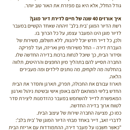
גודל החלל, אלא היא גם מפזרת את האור טוב יותר.
איך אורזים 40 שנה של חיים לדירת דיור מוגן?
רשת הדיור המוגן 'בית בלב' זיהתה שאחד הקשיים במעבר
לדיור מוגן הינו המעבר עצמו, על כל הכרוך בו.
ולכן, כל דייר חדש יוכל ליהנות, ללא תשלום, משירות של
העברת דירה – החל משירותי מיון ואריזה, ועד לפריקה
וסידור הבית, כך שיוכל לנחות ברכות בדירה החדשה שלו.
החברה תסייע להם בתהליך מיון החפצים והרהיטים, תלווה
בהחלטה מה לוקחים, מה נותנים לילדים ומה מעבירים
הלאה.
תארוז עבורם את התכולה, תפרק, תארגן ותסדר את הבית
החדש בליווי המותאם להם באופן אישי ובשיטת ניהול וארגון
המאפשרת לדייר להשתמש במעבר כהזדמנות ליצירת סדר
לטווח ארוך בדירה החדשה.
כמו כן, מציעה החברה שירות של עיצוב הבית.
לדברי זאב, דייר באחד מבתי הדיור המוגן של 'בית בלב':
"כאשר חשבנו על מעבר דירה, ההתמודדות עם אריזת הבית