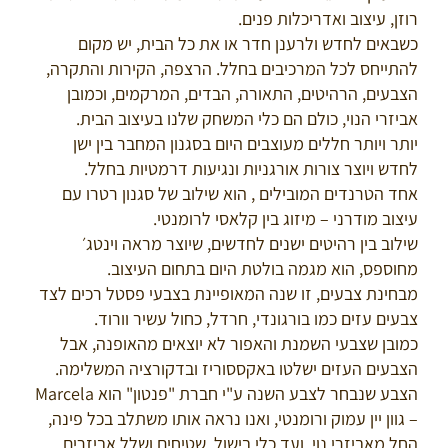
רוזן, עיצוב ואדריכלות פנים.
כשבאים לחדש ולרענן חדר או את כל הבית, יש מקום
להתייחס לכל המרכיבים בחלל. הרצפה, הקירות והתקרה,
הצבעים, הרהיטים, התאורה, הבדים, המרקמים, וכמובן
אביזרי הנוי, כולם הם כלי המשחק שלנו בעיצוב הבית.
יותר ויותר חללים מעוצבים היום בסגנון המחבר בין ישן
לחדש ויוצר צורות אורגניות ונגיעות דרמטיות בחלל.
אחד הטרנדים המובילים , הוא שילוב של סגנון רטרו עם
עיצוב מודרני – מיזוג בין קלאסי לרומנטי.
שילוב בין רהיטים ישנים לחדשים, שיוצר מראה וינטג׳
מחוספס, הוא מגמה בולטת היום בתחום העיצוב.
מבחינת צבעים, זו שנה המאופיינת בצבעי פסטל רכים לצד
צבעים עזים כמו בורגונדי, חרדל, כחול עשיר וורוד.
כמובן שצבעי השמנת והאפור לא יוצאים מהאופנה, אבל
הצבעים העזים ישלטו באקססוריז ובדקורציה המשלימה.
הצבע שנבחר לצבע השנה ע"י חברת "פנטון" הוא Marcela
– גוון יין עמוק ורומנטי, ואנו נראה אותו משתלב בכל פינה,
החל מאביזרי נוי, ועד כלי בישול, שטיחים ושלל אביזרים