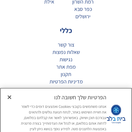
רמת השרון
אילת
כפר סבא
ירושלים
כללי
צור קשר
שאלות נפוצות
נגישות
מפת אתר
תקנון
מדיניות הפרטיות
מגזין
הפרטיות שלך חשובה לנו
אנחנו משתמשים בקובצי Cookies ואמצעים דומים כדי לשפר
דיור מוגן יוקרתי
את חוויית השימוש באתר, לנתח תנועת גולשים ולהתאים
תרבות הפנאי בדיור המוגן
עבורכם תוכן ושיווק. באפשרותך לאשר את קבלתם במלואם,
לדחות אותם במלואם, או לנהל את העדפותייך בצורה פרטנית
בריאות מוחית בגיל השלישי
באמצעות הלחצנים מטה. למידע נוסף בנושא ניתן לעיין