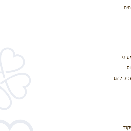
וחים
סוגל
וס
עניק להם
יקוד…