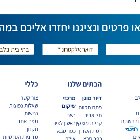
ו פרטים ונציגנו יחזרו אליכם במה
הבתים שלנו
כללי
לב
צור קשר
דיור מוגן
מרכזי
שאלות נפוצות
שיקום
פתח תקווה
ו
נגישות
תל אביב
נשר
 וחדשנות
מפת אתר
קריית מוצקין
ראשון לציון
תקנון
רמת השרון
כפר סבא
ים
מדיניות הפרטיות
כפר סבא
אילת