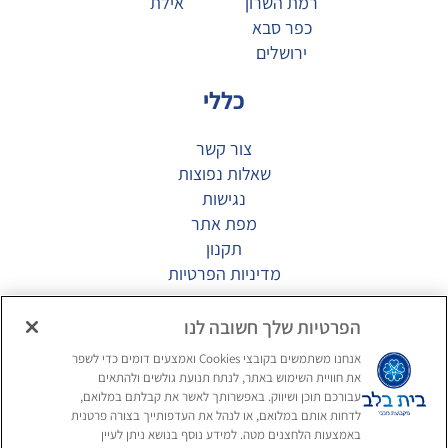
רמת השרון
אילת
כפר סבא
ירושלים
כללי
צור קשר
שאלות נפוצות
נגישות
מפת אתר
תקנון
מדיניות הפרטיות
מגזין
הפרטיות שלך חשובה לנו
אנחנו משתמשים בקובצי Cookies ואמצעים דומים כדי לשפר
דיור מוגן יוקרתי
את חוויית השימוש באתר, לנתח תנועת גולשים ולהתאים
תרבות הפנאי בדיור המוגן
עבורכם תוכן ושיווק. באפשרותך לאשר את קבלתם במלואם,
לדחות אותם במלואם, או לנהל את העדפותייך בצורה פרטנית
בריאות מוחית בגיל השלישי
באמצעות הלחצנים מטה. למידע נוסף בנושא ניתן לעיין