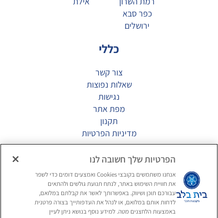
רמת השרון
אילת
כפר סבא
ירושלים
כללי
צור קשר
שאלות נפוצות
נגישות
מפת אתר
תקנון
מדיניות הפרטיות
מגזין
הפרטיות שלך חשובה לנו
אנחנו משתמשים בקובצי Cookies ואמצעים דומים כדי לשפר
דיור מוגן יוקרתי
את חוויית השימוש באתר, לנתח תנועת גולשים ולהתאים
תרבות הפנאי בדיור המוגן
עבורכם תוכן ושיווק. באפשרותך לאשר את קבלתם במלואם,
לדחות אותם במלואם, או לנהל את העדפותייך בצורה פרטנית
בריאות מוחית בגיל השלישי
באמצעות הלחצנים מטה. למידע נוסף בנושא ניתן לעיין