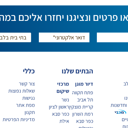
ו פרטים ונציגנו יחזרו אליכם במה
הבתים שלנו
כללי
לב
צור קשר
דיור מוגן
מרכזי
שאלות נפוצות
שיקום
פתח תקווה
ו
נגישות
תל אביב
נשר
 וחדשנות
מפת אתר
קריית מוצקין
ראשון לציון
תקנון
רמת השרון
כפר סבא
ים
מדיניות הפרטיות
כפר סבא
אילת
ות