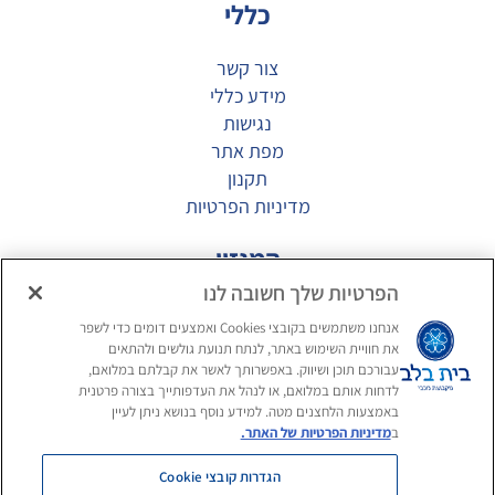
כללי
צור קשר
מידע כללי
נגישות
מפת אתר
תקנון
מדיניות הפרטיות
המגזין
הפרטיות שלך חשובה לנו
דיור מוגן יוקרתי
אנחנו משתמשים בקובצי Cookies ואמצעים דומים כדי לשפר
תרבות הפנאי בדיור המוגן
את חוויית השימוש באתר, לנתח תנועת גולשים ולהתאים
בריאות מוחית בגיל השלישי
עבורכם תוכן ושיווק. באפשרותך לאשר את קבלתם במלואם,
לדחות אותם במלואם, או לנהל את העדפותייך בצורה פרטנית
חפשו אותנו ברשתות החברתיות
באמצעות הלחצנים מטה. למידע נוסף בנושא ניתן לעיין
ב
מדיניות הפרטיות של האתר.
הגדרות קובצי Cookie