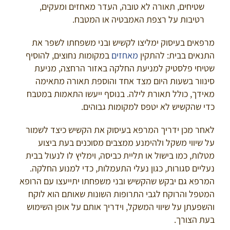
שטיחים, תאורה לא טובה, העדר מאחזים ומעקים,
רטיבות על רצפת האמבטיה או המטבח.
מרפאים בעיסוק ימליצו לקשיש ובני משפחתו לשפר את
התנאים בבית: להתקין
מאחזים
במקומות נחוצים, להוסיף
שטיחי פלסטיק למניעת החלקה באזור הרחצה, מניעת
סינוור בשעות היום מצד אחד והוספת תאורה מתאימה
מאידך, כולל תאורת לילה. בנוסף ייעשו התאמות במטבח
כדי שהקשיש לא יטפס למקומות גבוהים.
לאחר מכן ידריך המרפא בעיסוק את הקשיש כיצד לשמור
על שיווי משקל ולהימנע ממצבים מסוכנים בעת ביצוע
מטלות, כמו בישול או תליית כביסה, וימליץ לו לנעול בבית
נעליים סגורות, כגון נעלי התעמלות, כדי למנוע החלקה.
המרפא גם יבקש שהקשיש ובני משפחתו יתייעצו עם הרופא
המטפל והרוקח לגבי התרופות השונות שאותם הוא לוקח
והשפעתן על שיווי המשקל, וידריך אותם על אופן השימוש
בעת הצורך.